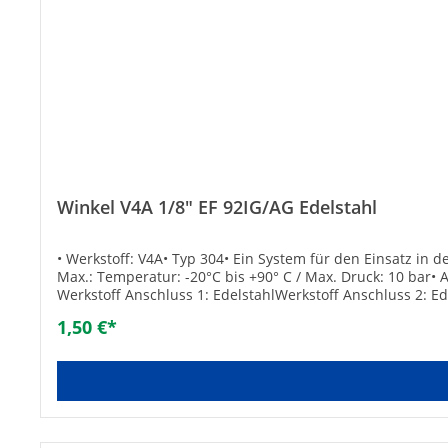
Winkel V4A 1/8" EF 92IG/AG Edelstahl
• Werkstoff: V4A• Typ 304• Ein System für den Einsatz in 
Max.: Temperatur: -20°C bis +90° C / Max. Druck: 10 bar•
Werkstoff Anschluss 1: EdelstahlWerkstoff Anschluss 2: Ed
WinkelAusführung: 1-teiligNenndurchmesser Anschluss 1: 
1,50 €*
1: InnengewindeAnschluss 2: AußengewindeMax. Arbeitsdru
geeignet: ✓Flachdichtend: -Min. Mediumtemperatur (Dauer