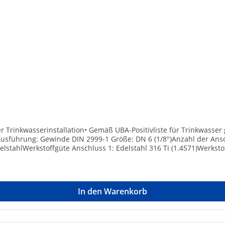
der Trinkwasserinstallation• Gemäß UBA-Positivliste für Trinkwasse
 Ausführung: Gewinde DIN 2999-1 Größe: DN 6 (1/8")Anzahl der Ansch
elstahlWerkstoffgüte Anschluss 1: Edelstahl 316 Ti (1.4571)Werkstof
1/8 Zoll (6)Nenndurchmesser Anschluss 2: 1/8 Zoll (6)Winkel des
ck [bar]: 10Mit Dichtungsmaterial: -Konisch: -Mit Schneidring: -
betrieb) [°C]: -20Max. Mediumtemperatur (Dauerbetrieb) [°C]: 90
In den Warenkorb