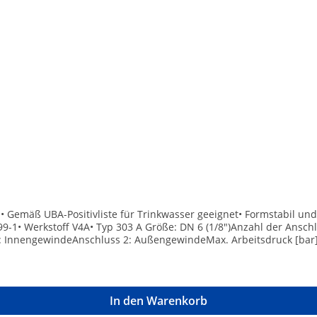
on• Gemäß UBA-Positivliste für Trinkwasser geeignet• Formstabil u
9-1• Werkstoff V4A• Typ 303 A Größe: DN 6 (1/8")Anzahl der Anschl
: InnengewindeAnschluss 2: AußengewindeMax. Arbeitsdruck [bar]
In den Warenkorb