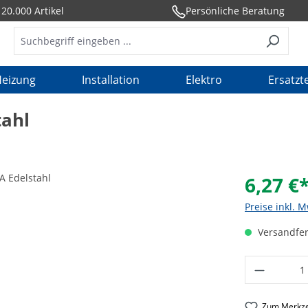
20.000 Artikel
Persönliche Beratung
eizung
Installation
Elektro
Ersatzte
tahl
6,27 €
Preise inkl. 
Versandfer
Produkt 
Zum Merkze