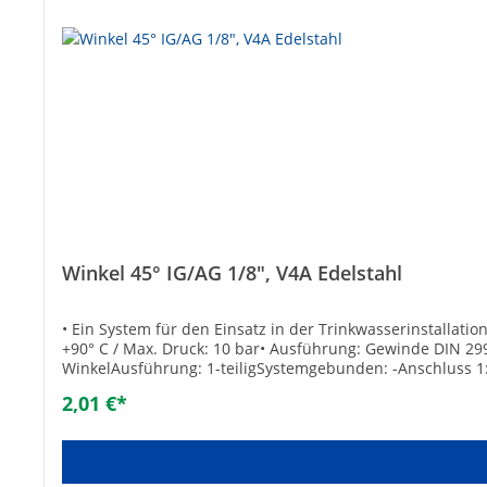
Winkel 45° IG/AG 1/8", V4A Edelstahl
• Ein System für den Einsatz in der Trinkwasserinstallati
+90° C / Max. Druck: 10 bar• Ausführung: Gewinde DIN 299
WinkelAusführung: 1-teiligSystemgebunden: -Anschluss 1
[°C]: -20Max. Mediumtemperatur (Dauerbetrieb) [°C]: 90
2,01 €*