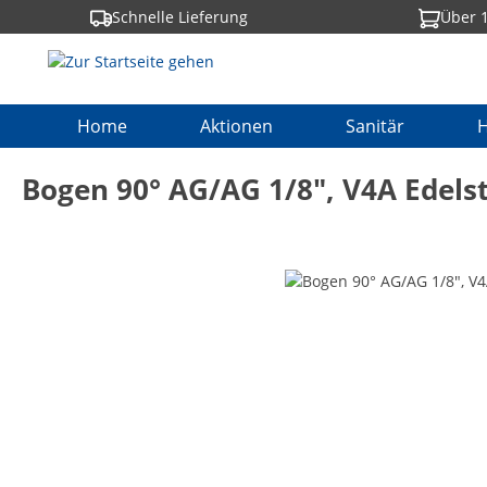
Schnelle Lieferung
Über 1
springen
Zur Hauptnavigation springen
Home
Aktionen
Sanitär
H
Bogen 90° AG/AG 1/8", V4A Edels
Bildergalerie überspringen