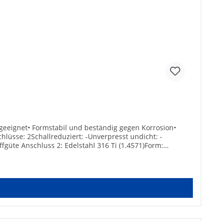
r geeignet• Formstabil und beständig gegen Korrosion•
lüsse: 2Schallreduziert: -Unverpresst undicht: -
fgüte Anschluss 2: Edelstahl 316 Ti (1.4571)Form:
 Bogens [°]: 90Übergehend: -Systemgebunden: -Anschluss
DVGW-Siegel: -Gemäß UBA-Positivliste für Trinkwasser