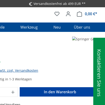
Versandkostenfrei ab 499 EUR **
0,00 €*
Ware
ile
Werkzeug
Neu
Über uns
Kontaktieren Sie uns
*
MwSt. zzgl. Versandkosten
tig in 1-3 Werktagen
Anzahl: Gib den gewünschten Wert ein o
In den Warenkorb
ttel hinzufügen