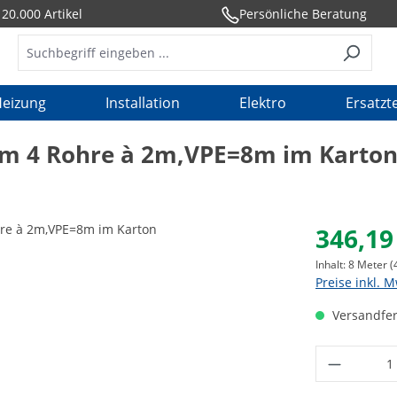
20.000 Artikel
Persönliche Beratung
eizung
Installation
Elektro
Ersatzte
2m 4 Rohre à 2m,VPE=8m im Karto
346,19
Inhalt:
8 Meter
(
Preise inkl. 
Versandfer
Produkt 