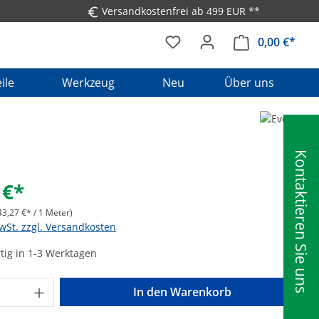
Versandkostenfrei ab 499 EUR **
0,00 €*
Ware
ile
Werkzeug
Neu
Über uns
n
Kontaktieren Sie uns
 €*
43,27 €* / 1 Meter)
MwSt. zzgl. Versandkosten
tig in 1-3 Werktagen
Anzahl: Gib den gewünschten Wert ein o
In den Warenkorb