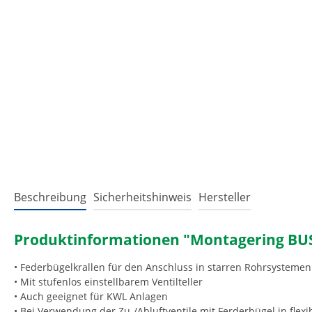
Beschreibung
Sicherheitshinweis
Hersteller
Produktinformationen "Montagering BUS 1
• Federbügelkrallen für den Anschluss in starren Rohrsystemen
• Mit stufenlos einstellbarem Ventilteller
• Auch geeignet für KWL Anlagen
• Bei Verwendung der Zu-/Abluftventile mit Ferderbügel in flex