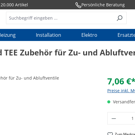
20.000 Artikel
Persönliche Beratung
eizung
Installation
Elektro
Ersatzte
 TEE Zubehör für Zu- und Abluftven
7,06 €
Preise inkl. 
Versandfer
Produkt 
Zum Merkze