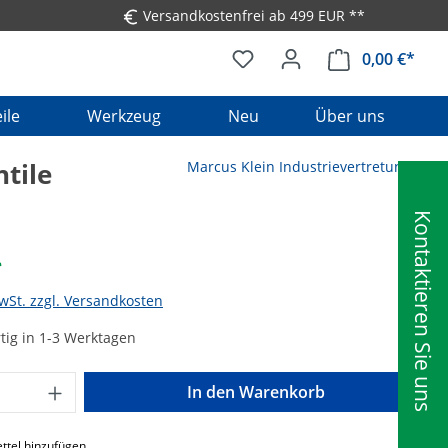
Versandkostenfrei ab 499 EUR **
0,00 €*
Ware
ile
Werkzeug
Neu
Über uns
tile
Marcus Klein Industrievertretungen
Kontaktieren Sie uns
*
MwSt. zzgl. Versandkosten
tig in 1-3 Werktagen
Anzahl: Gib den gewünschten Wert ein o
In den Warenkorb
ttel hinzufügen