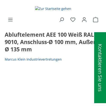
alt springen
Ware
Abluftelement AEE 100 Weiß RAL
9010, Anschluss-Ø 100 mm, Außen-
Kontaktieren Sie uns
Ø 135 mm
Marcus Klein Industrievertretungen
Bildergalerie überspringen