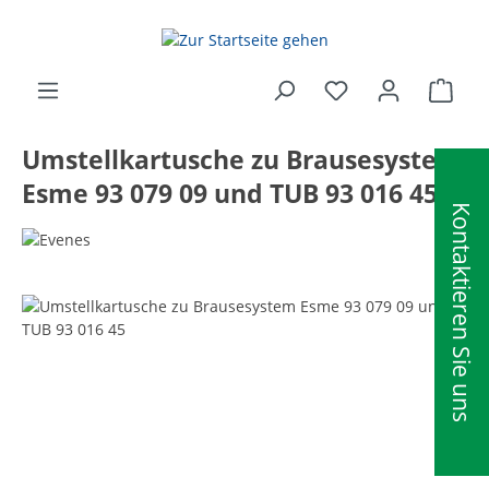
alt springen
Ware
Umstellkartusche zu Brausesystem
Esme 93 079 09 und TUB 93 016 45
Kontaktieren Sie uns
Bildergalerie überspringen