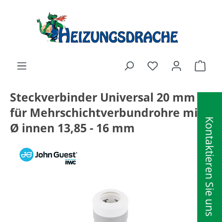
alt springen
Ware
Steckverbinder Universal 20 mm
für Mehrschichtverbundrohre mit
Kontaktieren Sie uns
Ø innen 13,85 - 16 mm
Bildergalerie überspringen