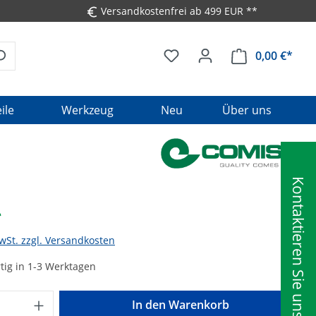
Versandkostenfrei ab 499 EUR **
0,00 €*
Ware
ile
Werkzeug
Neu
Über uns
Kontaktieren Sie uns
*
MwSt. zzgl. Versandkosten
tig in 1-3 Werktagen
Anzahl: Gib den gewünschten Wert ein o
In den Warenkorb