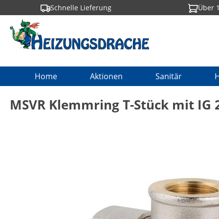
Schnelle Lieferung
Über 1
springen
Zur Hauptnavigation springen
Home
Aktionen
Sanitär
H
MSVR Klemmring T-Stück mit IG 2
Bildergalerie überspringen