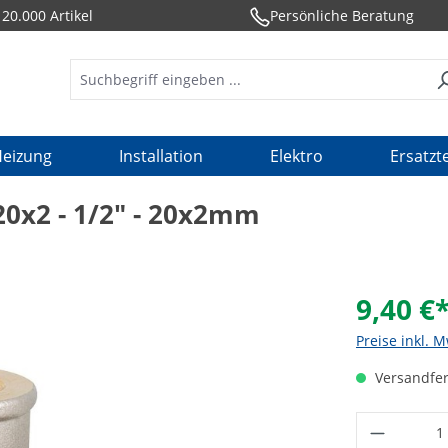
20.000 Artikel
Persönliche Beratung
eizung
Installation
Elektro
Ersatzte
0x2 - 1/2" - 20x2mm
9,40 €
Preise inkl. 
Versandfer
Produkt 