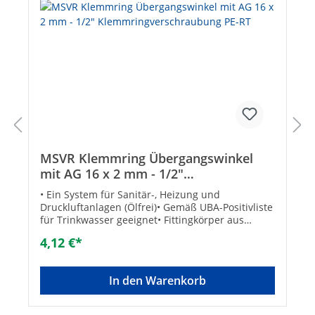
MSVR Klemmring Übergangswinkel
mit AG 16 x 2 mm - 1/2"
Klemmringverschraubung PE-RT
• Ein System für Sanitär-, Heizung und
Druckluftanlagen (Ölfrei)• Gemäß UBA-Positivliste
für Trinkwasser geeignet• Fittingkörper aus
Messing CW 617N• Temperatur max.: 95 °C /
4,12 €*
Druck max.: 10 barTechnische DatenGröße: 16 x 2
mm - DN 15 (1/2")
In den Warenkorb