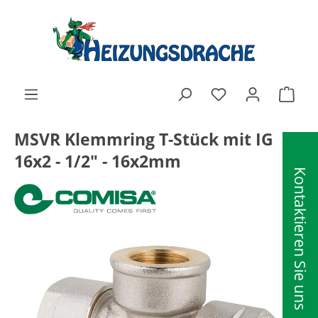
alt springen
Ware
MSVR Klemmring T-Stück mit IG
16x2 - 1/2" - 16x2mm
Kontaktieren Sie uns
Bildergalerie überspringen