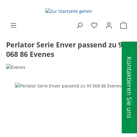
alt springen
Ware
Perlator Serie Enver passend zu 93
068 86 Evenes
Kontaktieren Sie uns
Bildergalerie überspringen